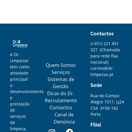
Contactos
(+351) 221 451
327
(
Chamada
A Dr.
para rede fixa
Limpezas
nacional)
Quem Somos
tem como
correio@dr-
Serviços
atividade
limpezas.pt
Sistemas de
principal
Sede
o
Gestão
desenvolvimento
Dicas do Dr.
Rua do Campo
e
Recrutamento
Alegre 1517, LJ24
prestação
Contactos
C54 4150-182
de
Porto
Canal de
serviços
Denúncia
de
Filial
limpeza,