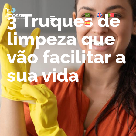
3 Truques de
limpeza que
vão facilitar a
sua vida