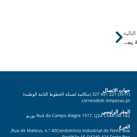
لتالية
الاستثمار في الصحة النفسية يمكن أن يزيد الإنتاجية في الشركات بنسبة 30٪
جهات الاتصال
(+351) 221 451 327
(
مكالمة لشبكة الخطوط الثابتة الوطنية)
correio@dr-limpezas.pt
المقر الرئيسي
Rua do Campo Alegre 1517, LJ24 C54 4150-182 بورتو
الفرع
Rua de Mateus, n.º 40 Condomínio Industrial de Fonte Boa,
Pavilhão 15 O 4740-424 Fonte Boa