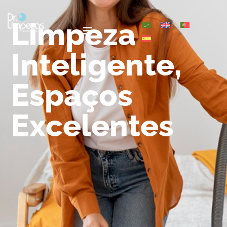
Limpeza
Inteligente,
Espaços
Excelentes