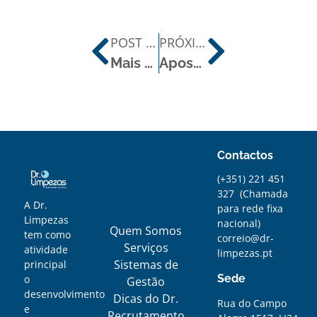
POST ANTERIOR
PRÓXIMO POST
Mais do que limpar, é purificar.
Apostar na Saúde Mental pode aumentar em 30% a produtividade nas empresas
Contactos
(+351) 221 451
327
(
Chamada
A Dr.
para rede fixa
Limpezas
nacional)
Quem Somos
tem como
correio@dr-
Serviços
atividade
limpezas.pt
Sistemas de
principal
Sede
o
Gestão
desenvolvimento
Dicas do Dr.
Rua do Campo
e
Recrutamento