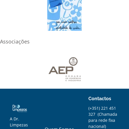
Associações
Contactos
(+351) 221 451
327
(
Chamada
A Dr.
para rede fixa
Limpezas
nacional)