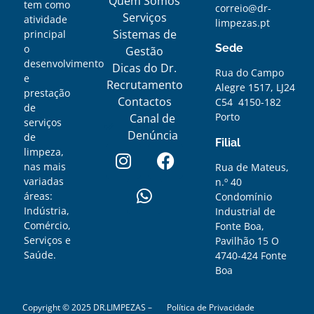
Quem Somos
tem como
correio@dr-
Serviços
atividade
limpezas.pt
Sistemas de
principal
Sede
o
Gestão
desenvolvimento
Dicas do Dr.
Rua do Campo
e
Recrutamento
Alegre 1517, LJ24
prestação
Contactos
C54 4150-182
de
Porto
Canal de
serviços
Denúncia
de
Filial
limpeza,
nas mais
Rua de Mateus,
variadas
n.º 40
áreas:
Condomínio
Indústria,
Industrial de
Comércio,
Fonte Boa,
Serviços e
Pavilhão 15 O
Saúde.
4740-424 Fonte
Boa
Copyright © 2025 DR.LIMPEZAS –
Política de Privacidade