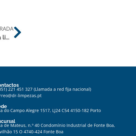
TRADA
Código de colores en la limpieza
ontactos
351) 221 451 327
(
Llamada a red fija nacional)
rreo@dr-limpezas.pt
ede
a do Campo Alegre 1517, LJ24 C54 4150-182 Porto
cursal
a de Mateus, n.º 40 Condomínio Industrial de Fonte Boa,
vilhão 15 O 4740-424 Fonte Boa