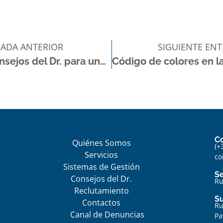
ADA ANTERIOR
SIGUIENTE EN
4 Consejos del Dr. para una Limpieza Exigente y Duradera
C
Quiénes Somos
(+
Servicios
co
Sistemas de Gestión
S
Consejos del Dr.
Ru
Reclutamiento
Su
Contactos
Ru
Canal de Denuncias
Pa