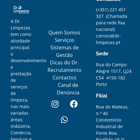
(+351) 221 451
327
(
Chamada
A Dr.
para rede fixa
Limpezas
nacional)
Quem Somos
tem como
correio@dr-
Serviços
atividade
limpezas.pt
Sistemas de
principal
Sede
o
Gestão
desenvolvimento
Dicas do Dr.
Rua do Campo
e
Recrutamento
Alegre 1517, LJ24
prestação
Contactos
C54 4150-182
de
Porto
Canal de
serviços
Denúncia
de
Filial
limpeza,
nas mais
Rua de Mateus,
variadas
n.º 40
áreas:
Condomínio
Indústria,
Industrial de
Comércio,
Fonte Boa,
Serviços e
Pavilhão 15 O