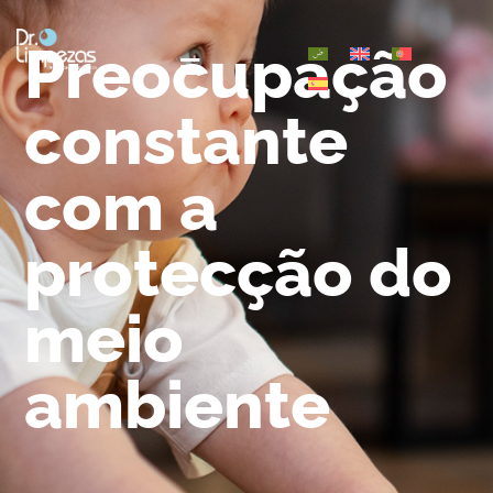
Preocupação
constante
com a
protecção do
meio
ambiente